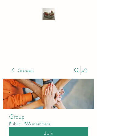
WIVENHOE DENTAL
LABORATORY LTD
Groups
Group
Public
·
563 members
Join