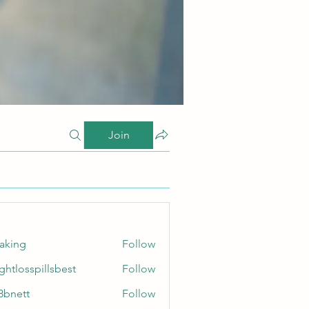
Join
taking
Follow
ghtlosspillsbest
Follow
sspillsbest
8bnett
Follow
tt