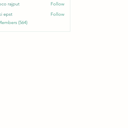
oco rajput
Follow
ki epst
Follow
Members (564)