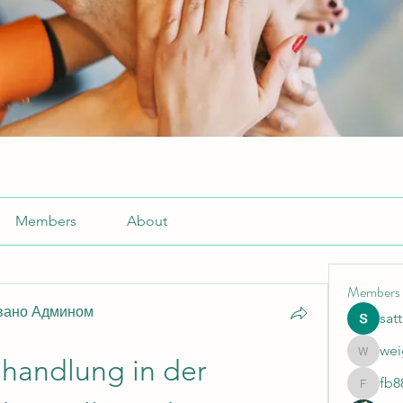
Members
About
Members
вано Админом
sat
wei
weightlo
handlung in der 
fb8
fb88bne