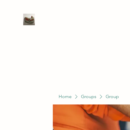
WIVENHOE DENTAL LABORATO
Home
Groups
Members
Service
Home
Groups
Group