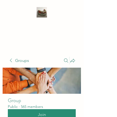
WIVENHOE DENTAL
LABORATORY LTD
Groups
Group
Public
·
565 members
Join