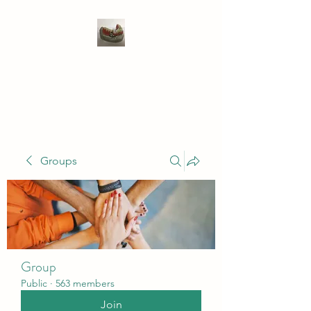
WIVENHOE DENTAL
LABORATORY LTD
Groups
Group
Public
·
563 members
Join