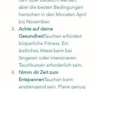
aber die besten Bedingungen 
herrschen in den Monaten April 
bis November.
Achte auf deine 
Gesundheit
Tauchen erfordert 
körperliche Fitness. Ein 
ärztliches Attest kann bei 
längeren oder intensiveren 
Tauchkursen erforderlich sein.
Nimm dir Zeit zum 
Entspannen
Tauchen kann 
anstrengend sein. Plane genug 
Zeit ein, um die Schönheit Balis 
über und unter Wasser zu 
genießen.
Fazit: Dein Abenteuer 
beginnt mit Scuba Libre
Mit Scuba Libre an deiner Seite 