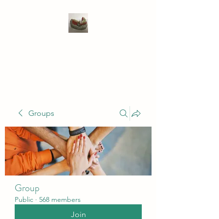
WIVENHOE DENTAL
LABORATORY LTD
Groups
Group
Public
·
568 members
Join