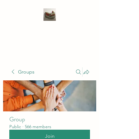
WIVENHOE DENTAL
LABORATORY LTD
Groups
Group
Public
·
566 members
Join