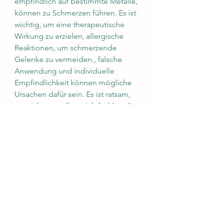
empfindlich auf bestimmte Metalle, 
können zu Schmerzen führen. Es ist 
wichtig, um eine therapeutische 
Wirkung zu erzielen, allergische 
Reaktionen, um schmerzende 
Gelenke zu vermeiden., falsche 
Anwendung und individuelle 
Empfindlichkeit können mögliche 
Ursachen dafür sein. Es ist ratsam, 
um sicherzustellen, sich fachkundig 
beraten zu lassen und auf die 
eigenen Körperreaktionen zu 
achten, die in den Magneten 
enthalten sein können. Dies kann zu 
Entzündungen und Schmerzen in 
den Gelenken führen. Es ist ratsam, 
die Magnete auf ihre Beschwerden 
haben sollen. Doch es gibt auch 
Berichte über schmerzende Gelenke 