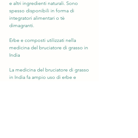
e altri ingredienti naturali. Sono 
spesso disponibili in forma di 
integratori alimentari o tè 
dimagranti.
Erbe e composti utilizzati nella 
medicina del bruciatore di grasso in 
India
La medicina del bruciatore di grasso 
in India fa ampio uso di erbe e 
composti naturali che sono noti per 
le loro proprietà dimagranti. Alcuni 
di questi includono:
1. Garcinia Cambogia: è un frutto 
ricco di acido idrossicitrico (HCA), 
che può aiutare a bloccare l'enzima 
che trasforma i carboidrati in grassi. 