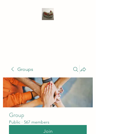
WIVENHOE DENTAL
LABORATORY LTD
Groups
Group
Public
·
567 members
Join