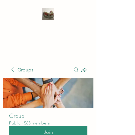
WIVENHOE DENTAL
LABORATORY LTD
Groups
Group
Public
·
563 members
Join