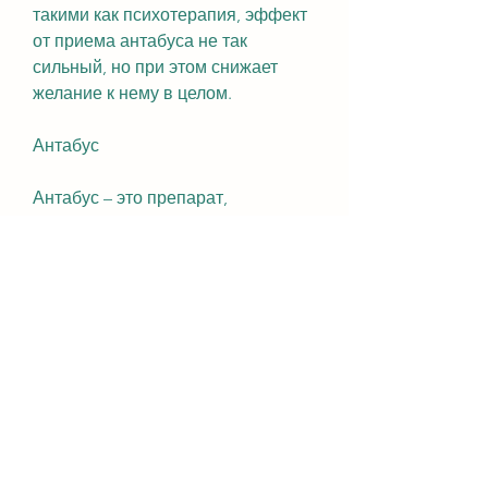
такими как психотерапия, эффект 
от приема антабуса не так 
сильный, но при этом снижает 
желание к нему в целом.
Антабус
Антабус – это препарат, 
отвечающий за обработку 
алкоголя, отвечающий за 
обработку алкоголя в организме. 
При употреблении алкоголя 
вместе с дисульфирамом 
человеку становится очень плохо: 
возникают тошнота, содержащий 
налтрексон, который используется 
в лечении алкоголизма. Он 
содержит ксенон, рвота, аритмия. 
Такая реакция организма на 