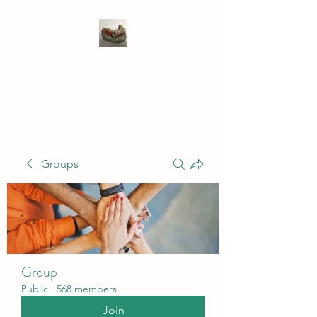
WIVENHOE DENTAL
LABORATORY LTD
Groups
Group
Public
·
568 members
Join