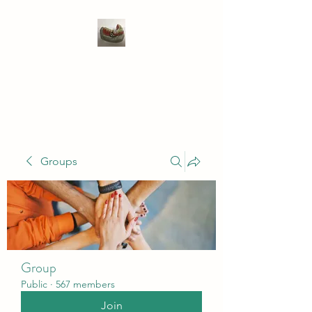
WIVENHOE DENTAL
LABORATORY LTD
Groups
Group
Public
·
567 members
Join