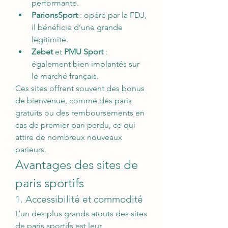
performante.
ParionsSport
 : opéré par la FDJ, 
il bénéficie d’une grande 
légitimité.
Zebet
 et 
PMU Sport
 : 
également bien implantés sur 
le marché français.
Ces sites offrent souvent des bonus 
de bienvenue, comme des paris 
gratuits ou des remboursements en 
cas de premier pari perdu, ce qui 
attire de nombreux nouveaux 
parieurs.
Avantages des sites de 
paris sportifs
1. Accessibilité et commodité
L’un des plus grands atouts des sites 
de paris sportifs est leur 