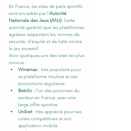
En France, les sites de paris sportifs 
sont encadrés par l'
Autorité 
Nationale des Jeux (ANJ)
. Cette 
autorité garantit que les plateformes 
agréées respectent les normes de 
sécurité, d'équité et de lutte contre 
le jeu excessif.
Voici quelques-uns des sites les plus 
connus :
Winamax
 : très populaire pour 
sa plateforme intuitive et ses 
promotions régulières.
Betclic
 : l’un des pionniers du 
secteur en France, avec une 
large offre sportive.
Unibet
 : très apprécié pour ses 
cotes compétitives et son 
application mobile 