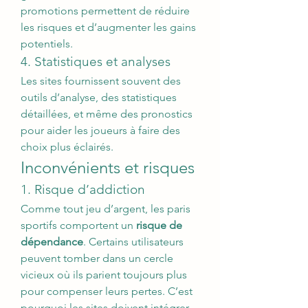
promotions permettent de réduire 
les risques et d’augmenter les gains 
potentiels.
4. Statistiques et analyses
Les sites fournissent souvent des 
outils d’analyse, des statistiques 
détaillées, et même des pronostics 
pour aider les joueurs à faire des 
choix plus éclairés.
Inconvénients et risques
1. Risque d’addiction
Comme tout jeu d’argent, les paris 
sportifs comportent un 
risque de 
dépendance
. Certains utilisateurs 
peuvent tomber dans un cercle 
vicieux où ils parient toujours plus 
pour compenser leurs pertes. C’est 
pourquoi les sites doivent intégrer 