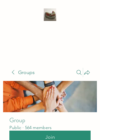
WIVENHOE DENTAL
LABORATORY LTD
Groups
Group
Public
·
564 members
Join