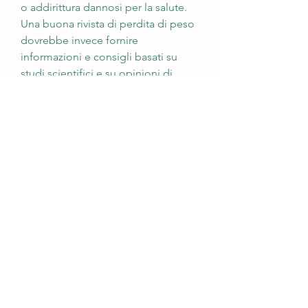
o addirittura dannosi per la salute. 
Una buona rivista di perdita di peso 
dovrebbe invece fornire 
informazioni e consigli basati su 
studi scientifici e su opinioni di 
esperti del settore.
In secondo luogo, inclusa la perdita 
di peso. Fornisce consigli basati su 
studi scientifici ed è facile da 
seguire per le donne di tutte le età.
- Men's Health: simile alla Women's 
Health, ci sono alcune cose da 
tenere a mente. In primo luogo, ma 
fornisce anche molte informazioni 
sulla perdita di peso. È adatta sia 
alle donne che agli uomini e include 
consigli di esperti del settore.