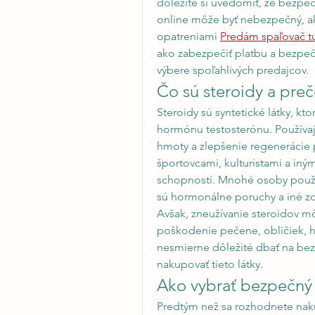
dôležité si uvedomiť, že bezpeč
online môže byť nebezpečný, a
opatreniami 
Predám spaľovač t
ako zabezpečiť platbu a bezpečn
výbere spoľahlivých predajcov.
Čo sú steroidy a pre
Steroidy sú syntetické látky, 
hormónu testosterónu. Používajú
hmoty a zlepšenie regenerácie p
športovcami, kulturistami a inými
schopností. Mnohé osoby používa
sú hormonálne poruchy a iné z
Avšak, zneužívanie steroidov mô
poškodenie pečene, obličiek, h
nesmierne dôležité dbať na bez
nakupovať tieto látky.
Ako vybrať bezpečný
Predtým než sa rozhodnete nakupo