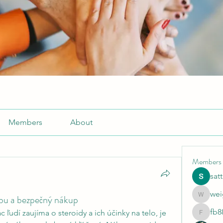
Members
About
Members
sat
wei
tbu a bezpečný nákup
weightlo
fb8
 ľudí zaujíma o steroidy a ich účinky na telo, je 
fb88bne