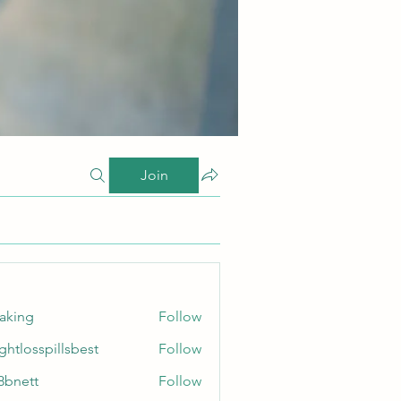
Join
taking
Follow
ghtlosspillsbest
Follow
sspillsbest
8bnett
Follow
tt