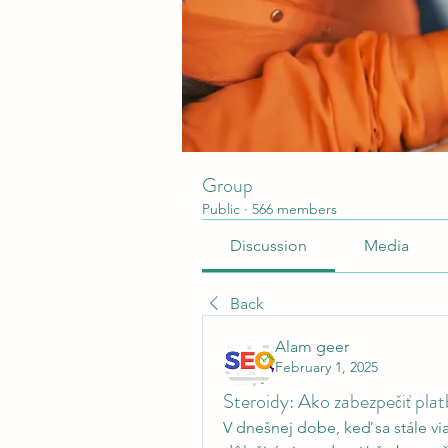
Group
Public
·
566 members
Discussion
Media
Back
Alam geer
February 1, 2025
Steroidy: Ako zabezpečiť pla
V dnešnej dobe, keď sa stále viac