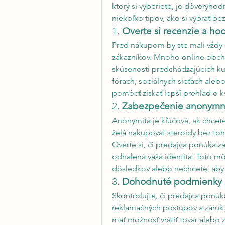
ktorý si vyberiete, je dôveryhod
niekoľko tipov, ako si vybrať 
1. 
Overte si recenzie a ho
Pred nákupom by ste mali vždy 
zákazníkov. Mnoho online obcho
skúsenosti predchádzajúcich kup
fórach, sociálnych sieťach aleb
pomôcť získať lepší prehľad o k
2. 
Zabezpečenie anonym
Anonymita je kľúčová, ak chcete 
želá nakupovať steroidy bez toho
Overte si, či predajca ponúka
odhalená vaša identita. Toto mô
dôsledkov alebo nechcete, aby 
3. 
Dohodnuté podmienky a
Skontrolujte, či predajca ponúk
reklamačných postupov a záruk.
mať možnosť vrátiť tovar alebo z