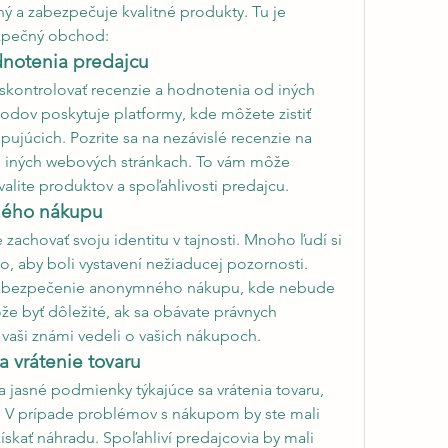
ný a zabezpečuje kvalitné produkty. Tu je 
bezpečný obchod:
dnotenia predajcu
skontrolovať recenzie a hodnotenia od iných 
dov poskytuje platformy, kde môžete zistiť 
ujúcich. Pozrite sa na nezávislé recenzie na 
o iných webových stránkach. To vám môže 
valite produktov a spoľahlivosti predajcu.
ného nákupu
zachovať svoju identitu v tajnosti. Mnoho ľudí si 
, aby boli vystavení nežiaducej pozornosti. 
 zabezpečenie anonymného nákupu, kde nebude 
že byť dôležité, ak sa obávate právnych 
vaši známi vedeli o vašich nákupoch.
 vrátenie tovaru
a jasné podmienky týkajúce sa vrátenia tovaru, 
 V prípade problémov s nákupom by ste mali 
ískať náhradu. Spoľahliví predajcovia by mali 