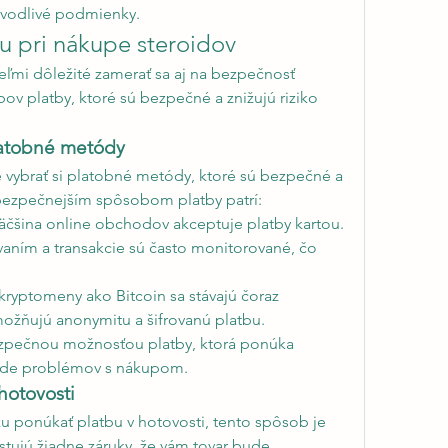
avodlivé podmienky.
u pri nákupe steroidov
eľmi dôležité zamerať sa aj na bezpečnosť 
ov platby, ktoré sú bezpečné a znižujú riziko 
latobné metódy
té vybrať si platobné metódy, ktoré sú bezpečné a 
jbezpečnejším spôsobom platby patrí:
Väčšina online obchodov akceptuje platby kartou. 
vaním a transakcie sú často monitorované, čo 
 kryptomeny ako Bitcoin sa stávajú čoraz 
ožňujú anonymitu a šifrovanú platbu.
ezpečnou možnosťou platby, ktorá ponúka 
pade problémov s nákupom.
hotovosti
u ponúkať platbu v hotovosti, tento spôsob je 
tujú žiadne záruky, že vám tovar bude 