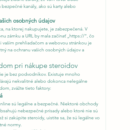
a bezpečné kanály, ako sú karty alebo 
vašich osobných údajov
ka, na ktorej nakupujete, je zabezpečená. V 
konu zámku a URL by mala začínať „https://“, čo 
 vaším prehliadačom a webovou stránkou je 
utný na ochranu vašich osobných údajov a 
dom pri nákupe steroidov
nie je bez podvodníkov. Existuje mnoho 
ávajú nekvalitné alebo dokonca nelegálne 
dom, zvážte tieto faktory:
ká
online sú legálne a bezpečné. Niektoré obchody 
obsahujú nebezpečné prísady alebo ktoré nie sú 
si zakúpite steroidy, uistite sa, že sú legálne vo 
otné normy.