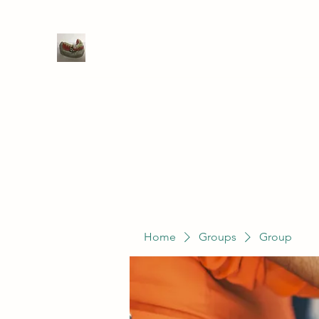
WIVENHOE DENTAL LABORATO
Home
Groups
Members
Service
Home
Groups
Group