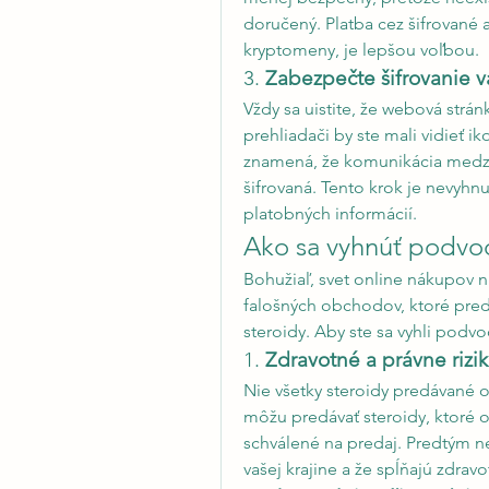
doručený. Platba cez šifrované 
kryptomeny, je lepšou voľbou.
3. 
Zabezpečte šifrovanie 
Vždy sa uistite, že webová strán
prehliadači by ste mali vidieť i
znamená, že komunikácia medzi
šifrovaná. Tento krok je nevyhn
platobných informácií.
Ako sa vyhnúť podvo
Bohužiaľ, svet online nákupov 
falošných obchodov, ktoré pred
steroidy. Aby ste sa vyhli podvo
1. 
Zdravotné a právne rizi
Nie všetky steroidy predávané 
môžu predávať steroidy, ktoré 
schválené na predaj. Predtým než 
vašej krajine a že spĺňajú zdrav