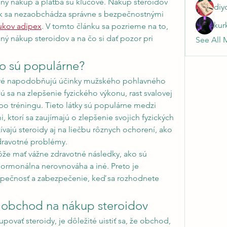
ný nákup a platba sú kľúčové. Nákup steroidov 
diy
k sa nezaobchádza správne s bezpečnostnými 
kur
ukov adipex
. V tomto článku sa pozrieme na to, 
ý nákup steroidov a na čo si dať pozor pri 
See All 
čo sú populárne?
ktoré napodobňujú účinky mužského pohlavného 
 sa na zlepšenie fyzického výkonu, rast svalovej 
o tréningu. Tieto látky sú populárne medzi 
, ktorí sa zaujímajú o zlepšenie svojich fyzických 
jú steroidy aj na liečbu rôznych ochorení, ako 
dravotné problémy.
že mať vážne zdravotné následky, ako sú 
ormonálna nerovnováha a iné. Preto je 
pečnosť a zabezpečenie, keď sa rozhodnete 
 obchod na nákup steroidov
vať steroidy, je dôležité uistiť sa, že obchod, 