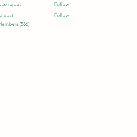
oco rajput
Follow
ki epst
Follow
Members (566)