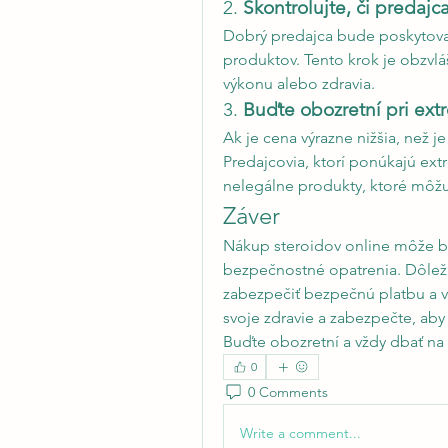
2. 
Skontrolujte, či predajc
Dobrý predajca bude poskytovať 
produktov. Tento krok je obzvláš
výkonu alebo zdravia.
3. 
Buďte obozretní pri ex
Ak je cena výrazne nižšia, než j
Predajcovia, ktorí ponúkajú ext
nelegálne produkty, ktoré môžu
Záver
Nákup steroidov online môže by
bezpečnostné opatrenia. Dôleži
zabezpečiť bezpečnú platbu a 
svoje zdravie a zabezpečte, aby 
Buďte obozretní a vždy dbať n
0
0 Comments
Write a comment...