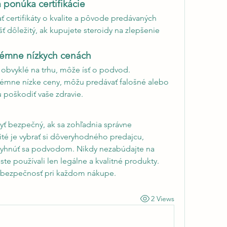
a ponúka certifikácie
certifikáty o kvalite a pôvode predávaných 
ť dôležitý, ak kupujete steroidy na zlepšenie 
trémne nízkych cenách
e obvyklé na trhu, môže ísť o podvod. 
rémne nízke ceny, môžu predávať falošné alebo 
 poškodiť vaše zdravie.
ť bezpečný, ak sa zohľadnia správne 
té je vybrať si dôveryhodného predajcu, 
vyhnúť sa podvodom. Nikdy nezabúdajte na 
ste používali len legálne a kvalitné produkty. 
a bezpečnosť pri každom nákupe.
2 Views