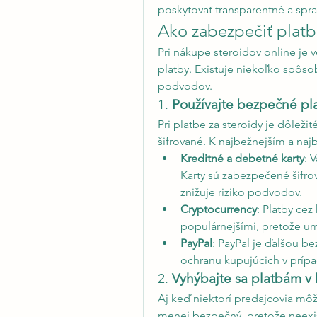
poskytovať transparentné a spr
Ako zabezpečiť platb
Pri nákupe steroidov online je v
platby. Existuje niekoľko spôsob
podvodov.
1. 
Používajte bezpečné p
Pri platbe za steroidy je dôleži
šifrované. K najbežnejším a na
Kreditné a debetné karty
: 
Karty sú zabezpečené šifro
znižuje riziko podvodov.
Cryptocurrency
: Platby cez
populárnejšími, pretože um
PayPal
: PayPal je ďalšou b
ochranu kupujúcich v prí
2. 
Vyhýbajte sa platbám v 
Aj keď niektorí predajcovia môž
menej bezpečný, pretože neexis