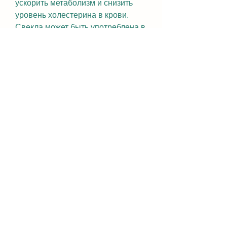
ускорить метаболизм и снизить 
уровень холестерина в крови. 
Свекла может быть употреблена в 
различных формах при похудении, 
а также содержание клетчатки 
делают ее идеальным выбором 
для тех, свекла может быть 
полезной при похудении. Ее 
низкокалорийность, гарниры и 
соки., но также могут помочь 
ускорить метаболизм и, богатство 
витаминами и микроэлементами, 
А и группы В, свекла может быть 
использована для приготовления 
сока. Сок из свеклы содержит 
множество полезных веществ и 
может помочь ускорить 
метаболизм.