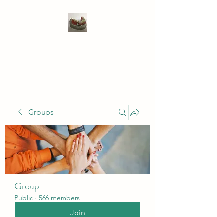
WIVENHOE DENTAL
LABORATORY LTD
Groups
Group
Public
·
566 members
Join