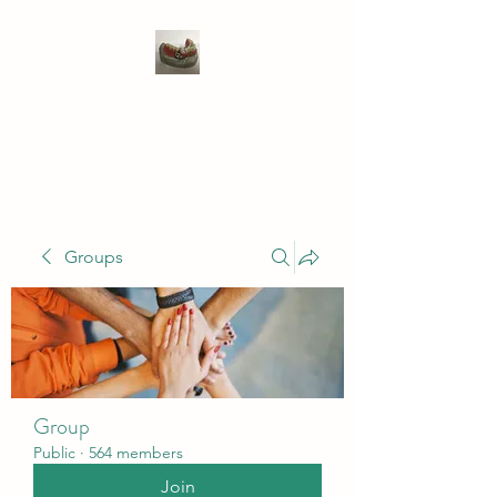
WIVENHOE DENTAL
LABORATORY LTD
Groups
Group
Public
·
564 members
Join