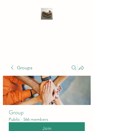
WIVENHOE DENTAL
LABORATORY LTD
Groups
Group
Public
·
566 members
Join