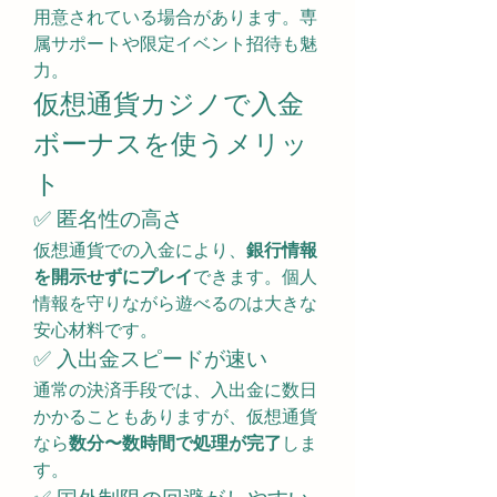
用意されている場合があります。専
属サポートや限定イベント招待も魅
力。
仮想通貨カジノで入金
ボーナスを使うメリッ
ト
✅ 匿名性の高さ
仮想通貨での入金により、
銀行情報
を開示せずにプレイ
できます。個人
情報を守りながら遊べるのは大きな
安心材料です。
✅ 入出金スピードが速い
通常の決済手段では、入出金に数日
かかることもありますが、仮想通貨
なら
数分〜数時間で処理が完了
しま
す。