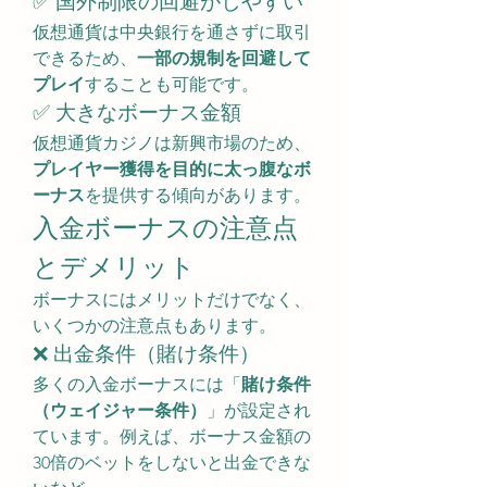
✅ 国外制限の回避がしやすい
仮想通貨は中央銀行を通さずに取引
できるため、
一部の規制を回避して
プレイ
することも可能です。
✅ 大きなボーナス金額
仮想通貨カジノは新興市場のため、
プレイヤー獲得を目的に太っ腹なボ
ーナス
を提供する傾向があります。
入金ボーナスの注意点
とデメリット
ボーナスにはメリットだけでなく、
いくつかの注意点もあります。
❌ 出金条件（賭け条件）
多くの入金ボーナスには「
賭け条件
（ウェイジャー条件）
」が設定され
ています。例えば、ボーナス金額の
30倍のベットをしないと出金できな