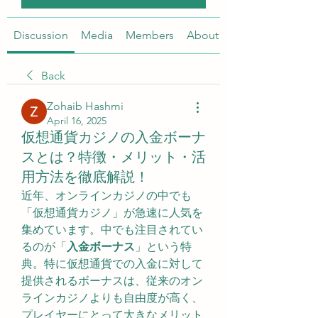
Discussion
Media
Members
About
Back
Zohaib Hashmi
April 16, 2025
仮想通貨カジノの入金ボーナ
スとは？特徴・メリット・活
用方法を徹底解説！
近年、オンラインカジノの中でも
「仮想通貨カジノ」が急速に人気を
集めています。中でも注目されてい
るのが「
入金ボーナス
」という特
典。特に仮想通貨での入金に対して
提供されるボーナスは、従来のオン
ラインカジノよりも自由度が高く、
プレイヤーにとって大きなメリット