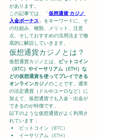
があります。
この記事では、「
仮想通貨 カジノ 
入金ボーナス
」をキーワードに、そ
の仕組み、種類、メリット、注意
点、そしておすすめの活用法まで徹
底的に解説していきます。
仮想通貨カジノとは？
仮想通貨カジノとは、
ビットコイン
（BTC）やイーサリアム（ETH）な
どの仮想通貨を使ってプレイできる
オンラインカジノ
のことです。通常
の法定通貨（ドルやユーロなど）に
加えて、仮想通貨でも入金・出金が
できるのが特徴です。
以下のような仮想通貨がよく利用さ
れています：
ビットコイン（BTC）
イーサリアム（ETH）