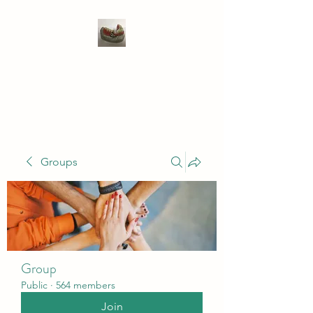
WIVENHOE DENTAL
LABORATORY LTD
Groups
Group
Public
·
564 members
Join