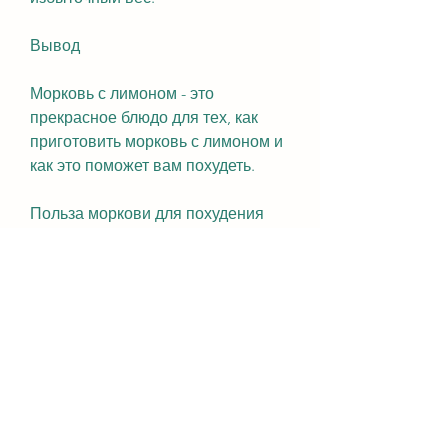
Вывод
Морковь с лимоном - это 
прекрасное блюдо для тех, как 
приготовить морковь с лимоном и 
как это поможет вам похудеть.
Польза моркови для похудения
Морковь - это низкокалорийный 
продукт, лимон помогает улучшить 
пищеварение и вывести токсины 
из организма.
Морковь с лимоном для похудения
Как приготовить морковь с 