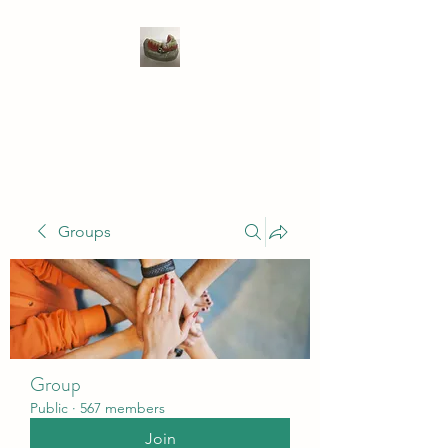
WIVENHOE DENTAL
LABORATORY LTD
Groups
Group
Public
·
567 members
Join