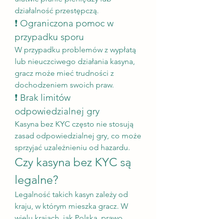
działalność przestępczą.
❗ Ograniczona pomoc w 
przypadku sporu
W przypadku problemów z wypłatą 
lub nieuczciwego działania kasyna, 
gracz może mieć trudności z 
dochodzeniem swoich praw.
❗ Brak limitów 
odpowiedzialnej gry
Kasyna bez KYC często nie stosują 
zasad odpowiedzialnej gry, co może 
sprzyjać uzależnieniu od hazardu.
Czy kasyna bez KYC są 
legalne?
Legalność takich kasyn zależy od 
kraju, w którym mieszka gracz. W 
wielu krajach, jak Polska, prawo 