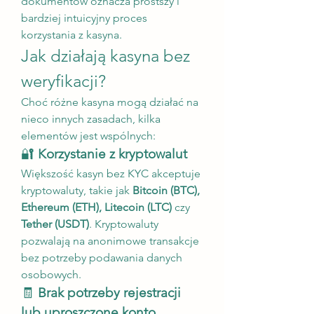
dokumentów oznacza prostszy i 
bardziej intuicyjny proces 
korzystania z kasyna.
Jak działają kasyna bez 
weryfikacji?
Choć różne kasyna mogą działać na 
nieco innych zasadach, kilka 
elementów jest wspólnych:
🔐 
Korzystanie z kryptowalut
Większość kasyn bez KYC akceptuje 
kryptowaluty, takie jak 
Bitcoin (BTC), 
Ethereum (ETH), Litecoin (LTC)
 czy 
Tether (USDT)
. Kryptowaluty 
pozwalają na anonimowe transakcje 
bez potrzeby podawania danych 
osobowych.
🧾 
Brak potrzeby rejestracji 
lub uproszczone konto