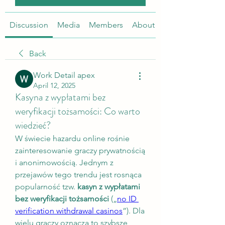
Discussion
Media
Members
About
Back
Work Detail apex
April 12, 2025
Kasyna z wypłatami bez
weryfikacji tożsamości: Co warto
wiedzieć?
W świecie hazardu online rośnie 
zainteresowanie graczy prywatnością 
i anonimowością. Jednym z 
przejawów tego trendu jest rosnąca 
popularność tzw. 
kasyn z wypłatami 
bez weryfikacji tożsamości
 („
no ID 
verification withdrawal casinos
”). Dla 
wielu graczy oznacza to szybsze 