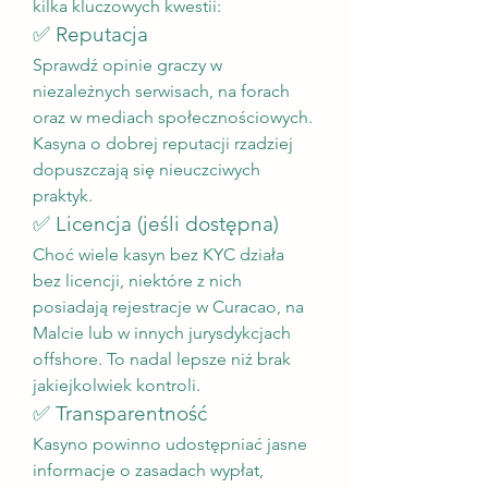
kilka kluczowych kwestii:
✅ Reputacja
Sprawdź opinie graczy w 
niezależnych serwisach, na forach 
oraz w mediach społecznościowych. 
Kasyna o dobrej reputacji rzadziej 
dopuszczają się nieuczciwych 
praktyk.
✅ Licencja (jeśli dostępna)
Choć wiele kasyn bez KYC działa 
bez licencji, niektóre z nich 
posiadają rejestracje w Curacao, na 
Malcie lub w innych jurysdykcjach 
offshore. To nadal lepsze niż brak 
jakiejkolwiek kontroli.
✅ Transparentność
Kasyno powinno udostępniać jasne 
informacje o zasadach wypłat, 