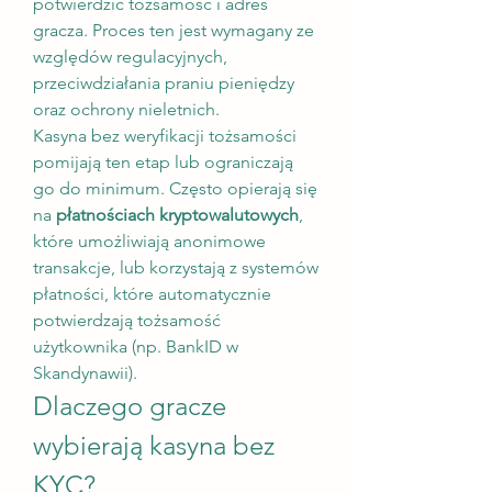
potwierdzić tożsamość i adres 
gracza. Proces ten jest wymagany ze 
względów regulacyjnych, 
przeciwdziałania praniu pieniędzy 
oraz ochrony nieletnich.
Kasyna bez weryfikacji tożsamości 
pomijają ten etap lub ograniczają 
go do minimum. Często opierają się 
na 
płatnościach kryptowalutowych
, 
które umożliwiają anonimowe 
transakcje, lub korzystają z systemów 
płatności, które automatycznie 
potwierdzają tożsamość 
użytkownika (np. BankID w 
Skandynawii).
Dlaczego gracze 
wybierają kasyna bez 
KYC?