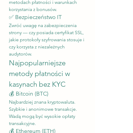
metodach płatności i warunkach 
korzystania z bonusów.
✅ Bezpieczeństwo IT
Zwróć uwagę na zabezpieczenia 
strony — czy posiada certyfikat SSL, 
jakie protokoły szyfrowania stosuje i 
czy korzysta z niezależnych 
audytorów.
Najpopularniejsze 
metody płatności w 
kasynach bez KYC
💰 Bitcoin (BTC)
Najbardziej znana kryptowaluta. 
Szybkie i anonimowe transakcje. 
Wadą mogą być wysokie opłaty 
transakcyjne.
💰 Ethereum (ETH)