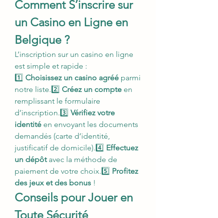
Comment S’inscrire sur 
un Casino en Ligne en 
Belgique ?
L’inscription sur un casino en ligne 
est simple et rapide :
1️⃣ 
Choisissez un casino agréé
 parmi 
notre liste.2️⃣ 
Créez un compte
 en 
remplissant le formulaire 
d’inscription.3️⃣ 
Vérifiez votre 
identité
 en envoyant les documents 
demandés (carte d’identité, 
justificatif de domicile).4️⃣ 
Effectuez 
un dépôt
 avec la méthode de 
paiement de votre choix.5️⃣ 
Profitez 
des jeux et des bonus
 !
Conseils pour Jouer en 
Toute Sécurité