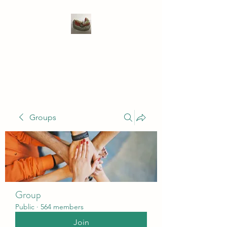
WIVENHOE DENTAL
LABORATORY LTD
Groups
Group
Public
·
564 members
Join