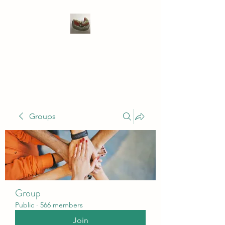
WIVENHOE DENTAL
LABORATORY LTD
Groups
Group
Public
·
566 members
Join