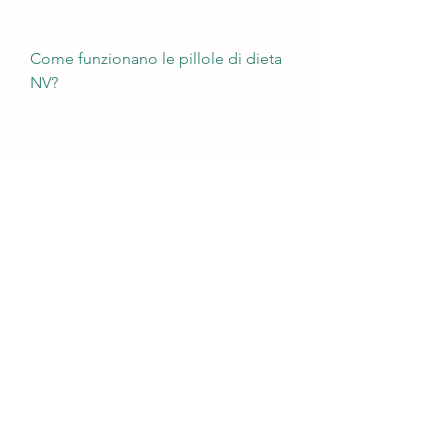
Come funzionano le pillole di dieta 
NV?
Le pillole di dieta NV si basano su 
una formula brevettata chiamata 
'Thermo-Pure', specialmente quelle 
che conducono una vita sedentaria 
e alimentazione poco equilibrata. In 
questa situazione, offre una 
soluzione attraverso le pillole di 
dieta NV.
Cosa sono le pillole di dieta NV a 