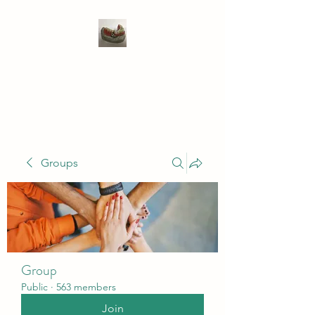
WIVENHOE DENTAL
LABORATORY LTD
Groups
Group
Public
·
563 members
Join