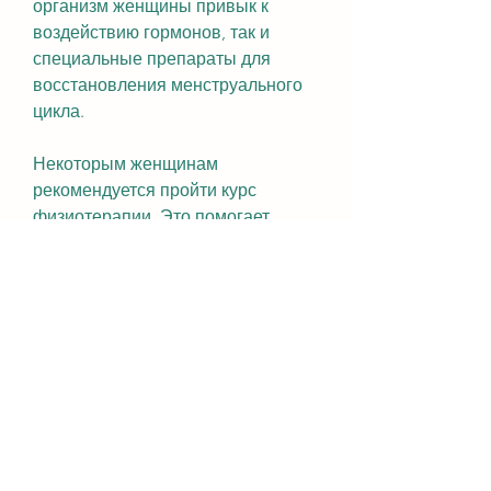
организм женщины привык к 
воздействию гормонов, так и 
специальные препараты для 
восстановления менструального 
цикла.
Некоторым женщинам 
рекомендуется пройти курс 
физиотерапии. Это помогает 
ускорить процесс восстановления 
работы яичников и восстановить 
менструальный цикл.
Выводы
Отмена Дианы может привести к 
нарушению менструального цикла 
и отсутствию месячных. Чтобы 
восстановить менструальный 