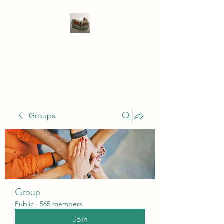
WIVENHOE DENTAL
LABORATORY LTD
Groups
Group
Public
·
565 members
Join