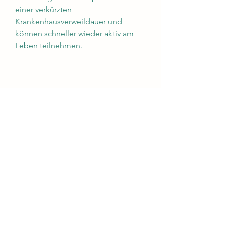
einer verkürzten 
Krankenhausverweildauer und 
können schneller wieder aktiv am 
Leben teilnehmen.
Qualität der medizinischen 
Versorgung
Die Qualität der medizinischen 
Versorgung in Belarus ist auf einem 
hohen Niveau. Krankenhäuser 
verfügen über moderne 
medizinische Ausstattung und 
bieten eine umfassende Betreuung 
vor, während und nach der 
Operation. Patienten können sich 