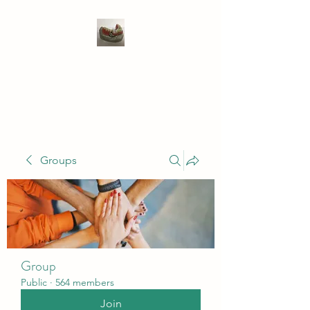
WIVENHOE DENTAL
LABORATORY LTD
Groups
Group
Public
·
564 members
Join