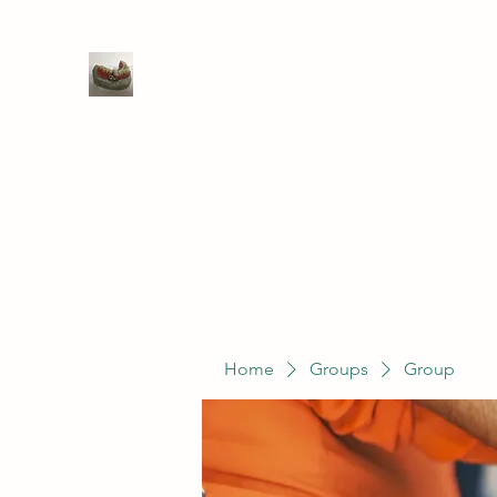
WIVENHOE DENTAL LABORATO
Home
Groups
Members
Service
Home
Groups
Group