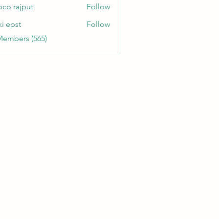
oco rajput
Follow
ki epst
Follow
Members (565)