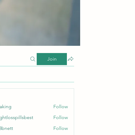
Join
taking
Follow
ghtlosspillsbest
Follow
sspillsbest
8bnett
Follow
tt