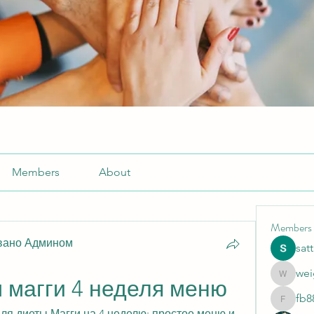
Members
About
Members
вано Админом
sat
wei
weightlo
 магги 4 неделя меню
fb8
fb88bne
я диеты Магги на 4 неделю: простое меню и 