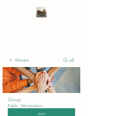
WIVENHOE DENTAL
LABORATORY LTD
Groups
Group
Public
·
566 members
Join