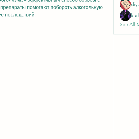
diy
е препараты помогают побороть алкогольную 
ее последствий.
kur
See All 