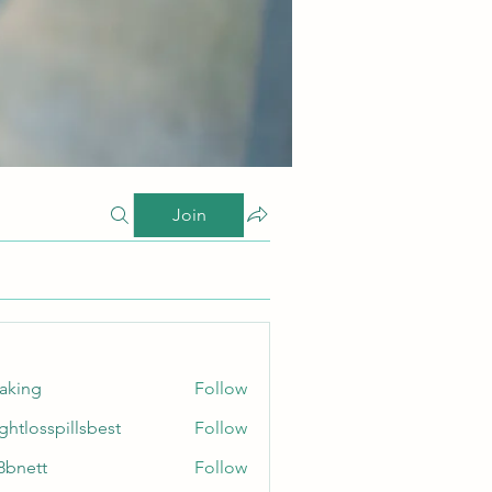
Join
taking
Follow
ghtlosspillsbest
Follow
sspillsbest
8bnett
Follow
tt