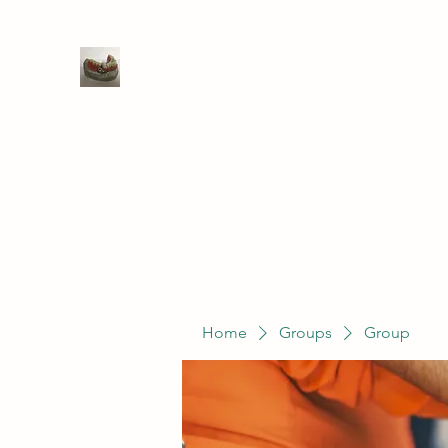
WIVENHOE DENTAL LABORATO
Home
Groups
Members
Service
Home
Groups
Group