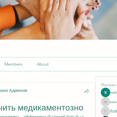
Members
About
Members
вано Админом
sat
wei
weightlo
чить медикаментозно
fb8
fb88bne
оголизма – эффективный способ борьбы с 