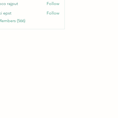
oco rajput
Follow
ki epst
Follow
Members (566)