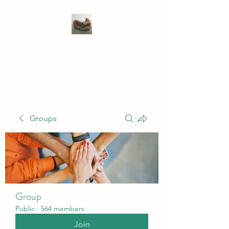
WIVENHOE DENTAL
LABORATORY LTD
Groups
Group
Public
·
564 members
Join