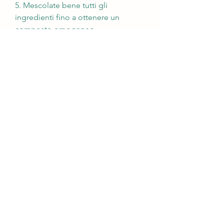
5. Mescolate bene tutti gli 
ingredienti fino a ottenere un 
composto omogeneo.
6. Versate il composto in un 
barattolo di vetro sterilizzato e 
chiudetelo ermeticamente.
7. Lasciate riposare il peperoncino 
sano di ingranaggi in frigorifero per 
almeno 24 ore prima di consumarlo.
Le varianti
La ricetta di peperoncino sano di 
ingranaggi può essere 
personalizzata a seconda dei gusti e 
delle esigenze personali. Ecco 
alcune varianti che potete provare:
- Aggiungere un cucchiaino di 