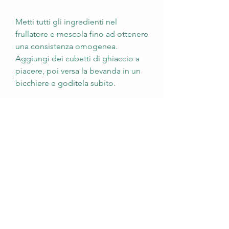
Metti tutti gli ingredienti nel 
frullatore e mescola fino ad ottenere 
una consistenza omogenea. 
Aggiungi dei cubetti di ghiaccio a 
piacere, poi versa la bevanda in un 
bicchiere e goditela subito.
Perché questa colazione funziona
Questa colazione è un'ottima scelta 
per chi vuole bruciare il grasso e 
accelerare il metabolismo. La 
banana fornisce carboidrati sani per 