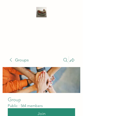
WIVENHOE DENTAL
LABORATORY LTD
Groups
Group
Public
·
564 members
Join