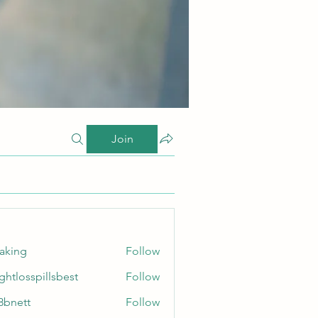
Join
taking
Follow
ghtlosspillsbest
Follow
sspillsbest
8bnett
Follow
tt