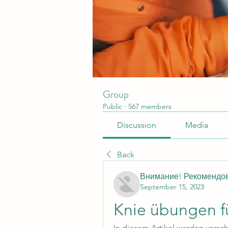
Group
Public
·
567 members
Discussion
Media
Back
Внимание! Рекомендо
September 15, 2023
Knie übungen fü
In diesem Artikel werden versch