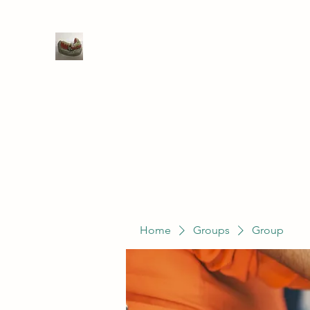
WIVENHOE DENTAL LABORATO
Home
Groups
Members
Service
Home
Groups
Group