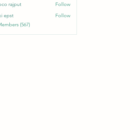
oco rajput
Follow
ki epst
Follow
Members (567)