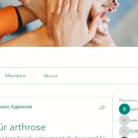
Members
About
Members
вано Админом
sat
wei
weightlo
r arthrose
fb8
fb88bne
iedene Knieübungen vorgestellt, die speziell für 