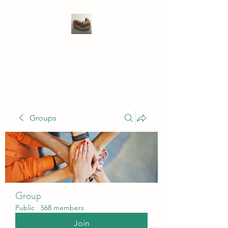
WIVENHOE DENTAL
LABORATORY LTD
Groups
Group
Public
·
568 members
Join