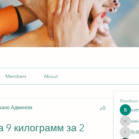
Members
About
Members
вано Админом
sat
wei
weightlo
а 9 килограмм за 2 
fb8
fb88bne