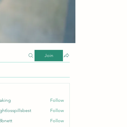
Join
taking
Follow
ghtlosspillsbest
Follow
sspillsbest
8bnett
Follow
tt