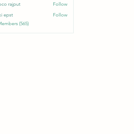
oco rajput
Follow
ki epst
Follow
Members (565)