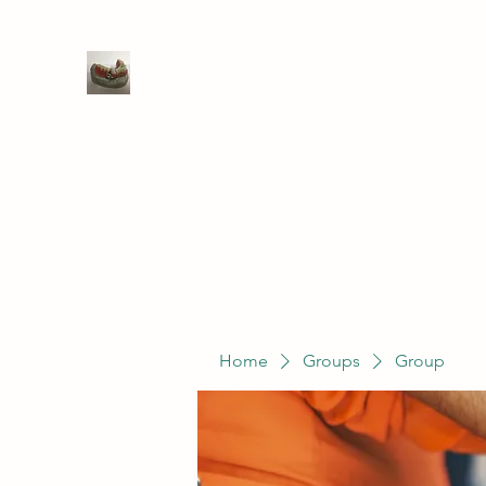
WIVENHOE DENTAL LABORATO
Home
Groups
Members
Service
Home
Groups
Group