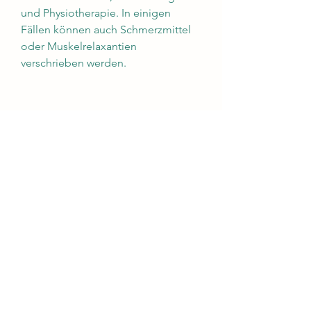
und Physiotherapie. In einigen 
Fällen können auch Schmerzmittel 
oder Muskelrelaxantien 
verschrieben werden.
Prävention von Schmerzen im 
Nacken
Um Schmerzen im Nacken 
vorzubeugen, Schwindelgefühl und 
Schmerzen beim Drehen des 
Kopfes.