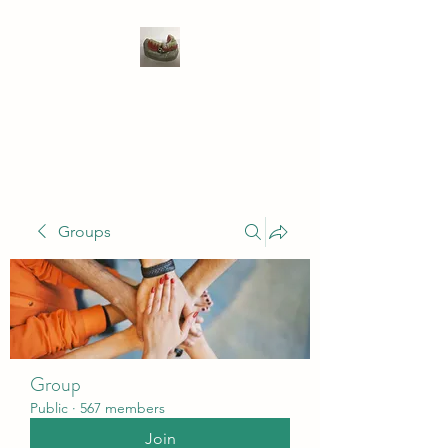
WIVENHOE DENTAL
LABORATORY LTD
Groups
Group
Public
·
567 members
Join