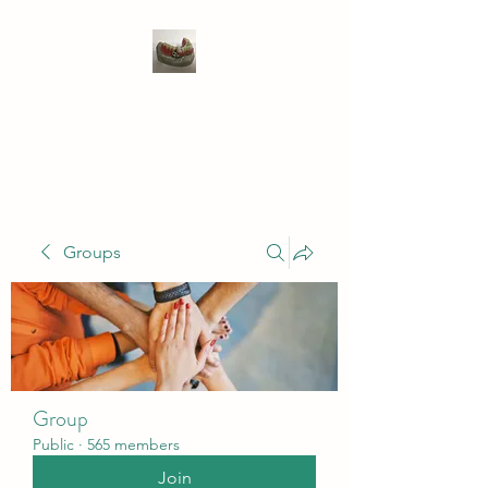
WIVENHOE DENTAL
LABORATORY LTD
Groups
Group
Public
·
565 members
Join