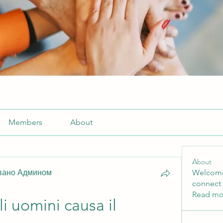
Members
About
About
вано Админом
Welcome
connect 
Read mo
i uomini causa il 