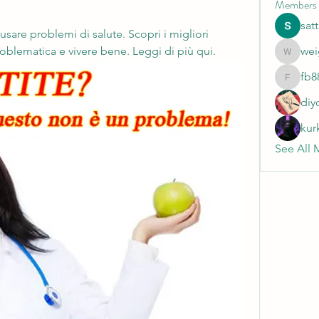
Members
sat
sare problemi di salute. Scopri i migliori 
roblematica e vivere bene. Leggi di più qui.
wei
weightlo
fb8
fb88bne
diy
kur
See All 