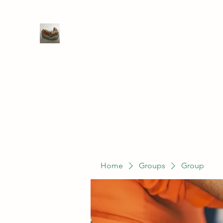
WIVENHOE DENTAL LABORATO
Home
Groups
Members
Service
Home
Groups
Group