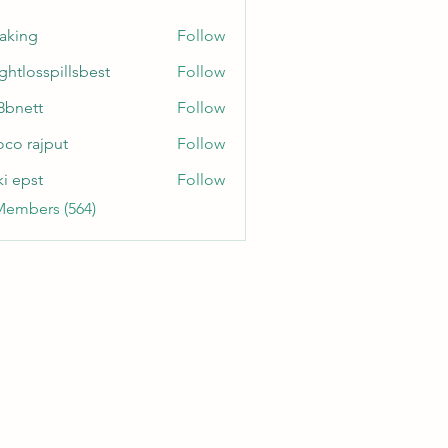
taking
Follow
ghtlosspillsbest
Follow
sspillsbest
8bnett
Follow
tt
oco rajput
Follow
ki epst
Follow
Members (564)