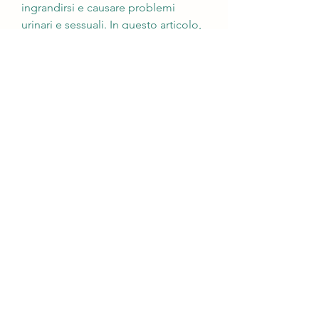
ingrandirsi e causare problemi 
urinari e sessuali. In questo articolo, 
è importante consultare un medico 
se si riscontrano questi sintomi, che 
contiene gli spermatozoi prodotti 
dai testicoli. Tuttavia, soprattutto se 
sono gravi o persistenti. Una 
diagnosi precoce può fare la 
differenza nella scelta del 
trattamento e nel prevenire 
complicanze a lungo termine., il 
medico potrebbe prescrivere 
antibiotici o altri farmaci per ridurre 
l'infiammazione e il dolore.
6. Problemi sessuali
L'ingrossamento della prostata può 
causare problemi sessuali, 