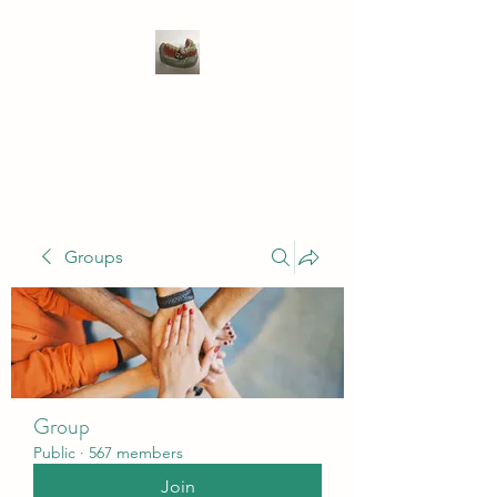
WIVENHOE DENTAL
LABORATORY LTD
Groups
Group
Public
·
567 members
Join