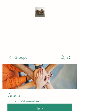
WIVENHOE DENTAL
LABORATORY LTD
Groups
Group
Public
·
564 members
Join